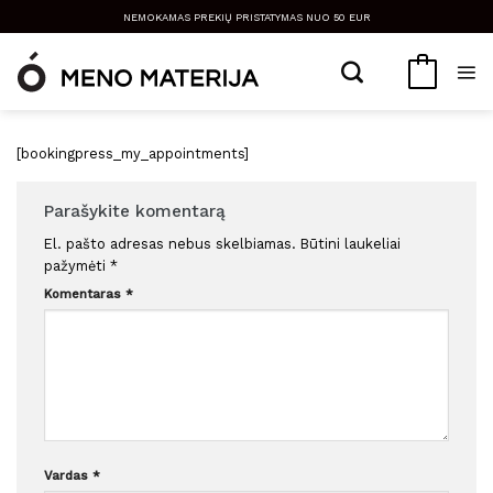
Skip
NEMOKAMAS PREKIŲ PRISTATYMAS NUO 50 EUR
to
content
[bookingpress_my_appointments]
Parašykite komentarą
El. pašto adresas nebus skelbiamas.
Būtini laukeliai
pažymėti
*
Komentaras
*
Vardas
*