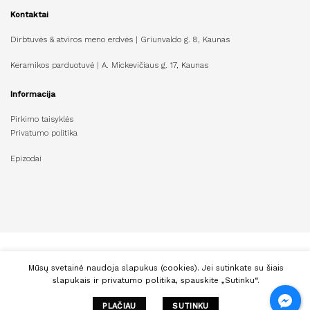
Kontaktai
Dirbtuvės & atviros meno erdvės | Griunvaldo g. 8, Kaunas
Keramikos parduotuvė | A. Mickevičiaus g. 17, Kaunas
Informacija
Pirkimo taisyklės
Privatumo politika
Epizodai
Mūsų svetainė naudoja slapukus (cookies). Jei sutinkate su šiais
© Copyright 2026 Meno Materija
slapukais ir privatumo politika, spauskite „Sutinku“.
PLAČIAU
SUTINKU