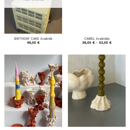
BIRTHDAY CAKE žvakidė
CAMEL žvakidės
Price
46,00
€
36,00
€
–
52,00
€
range:
36,00 €
through
52,00 €