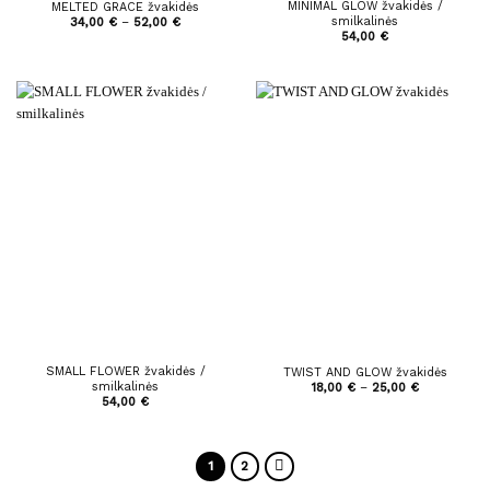
MINIMAL GLOW žvakidės /
MELTED GRACE žvakidės
smilkalinės
Price
34,00
€
–
52,00
€
range:
54,00
€
34,00 €
through
52,00 €
SMALL FLOWER žvakidės /
TWIST AND GLOW žvakidės
smilkalinės
Price
18,00
€
–
25,00
€
range:
54,00
€
18,00 €
through
25,00 €
1
2