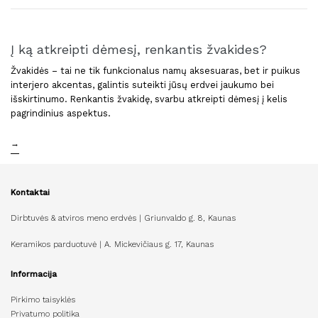
Į ką atkreipti dėmesį, renkantis žvakides?
Žvakidės – tai ne tik funkcionalus namų aksesuaras, bet ir puikus
interjero akcentas, galintis suteikti jūsų erdvei jaukumo bei
išskirtinumo. Renkantis žvakidę, svarbu atkreipti dėmesį į kelis
pagrindinius aspektus.
→
Kontaktai
Dirbtuvės & atviros meno erdvės | Griunvaldo g. 8, Kaunas
Keramikos parduotuvė | A. Mickevičiaus g. 17, Kaunas
Informacija
Pirkimo taisyklės
Privatumo politika