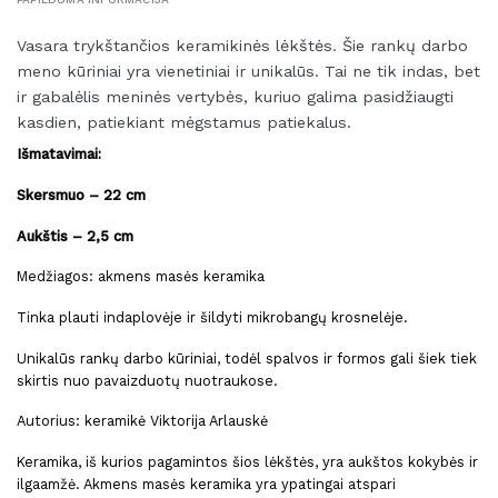
Vasara trykštančios keramikinės lėkštės. Šie rankų darbo
meno kūriniai yra vienetiniai ir
unikalūs. Tai ne tik indas, bet
ir gabalėlis meninės vertybės, kuriuo galima pasidžiaugti
kasdien, patiekiant mėgstamus patiekalus.
Išmatavimai:
Skersmuo – 22 cm
Aukštis – 2,5 cm
Medžiagos: akmens masės keramika
Tinka plauti indaplovėje ir šildyti mikrobangų krosnelėje.
Unikalūs rankų darbo kūriniai, todėl spalvos ir formos gali šiek tiek
skirtis nuo pavaizduotų nuotraukose.
Autorius: keramikė Viktorija Arlauskė
Keramika, iš kurios pagamintos šios lėkštės, yra aukštos kokybės ir
ilgaamžė. Akmens masės keramika yra ypatingai atspari