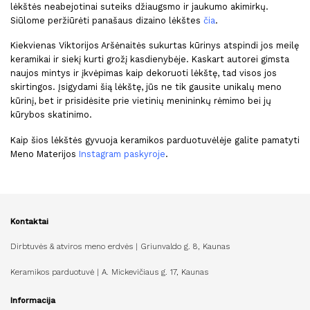
lėkštės neabejotinai suteiks džiaugsmo ir jaukumo akimirkų.
Siūlome peržiūrėti panašaus dizaino lėkštes
čia
.
Kiekvienas Viktorijos Aršėnaitės sukurtas kūrinys atspindi jos meilę
keramikai ir siekį kurti grožį kasdienybėje. Kaskart autorei gimsta
naujos mintys ir įkvėpimas kaip dekoruoti lėkštę, tad visos jos
skirtingos. Įsigydami šią lėkštę, jūs ne tik gausite unikalų meno
kūrinį, bet ir prisidėsite prie vietinių menininkų rėmimo bei jų
kūrybos skatinimo.
Kaip šios lėkštės gyvuoja keramikos parduotuvėlėje galite pamatyti
Meno Materijos
Instagram paskyroje
.
Kontaktai
Dirbtuvės & atviros meno erdvės | Griunvaldo g. 8, Kaunas
Keramikos parduotuvė | A. Mickevičiaus g. 17, Kaunas
Informacija