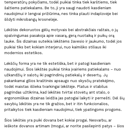
temperatūrų pokyčiams, todėl puikiai tinka tiek karštiems, tiek
šaltiems patiekalams. Be to, ji yra saugi naudoti kasdieniam
naudojimui ir lengvai prižiūrima, nes tinka plauti indaplovėje bei
šildyti mikrobangų krosnelėje.
Lėkštės dekoruotos gėlių motyvais bei abstrakčiais raštais, o jų
spalvingumas pasakoja apie vasarą, gerą nuotaiką ir puikų orą
lauke. Šis dizainas suteikia lėkštėms žavesio ir jaukumo, todėl jos
puikiai tiks bet kokiam interjerui, nuo kaimiško stiliaus iki
modernios estetikos.
Lėkščių forma yra ne tik estetiška, bet ir patogi kasdieniam
naudojimui. Šios lėkštės puikiai tinka įvairiems patiekalams – nuo
užkandžių ir salotų iki pagrindinių patiekalų ir desertų. Jų
pakankamai gilios kraštinės apsaugo nuo skysčių pratekėjimo,
todėl maistas išlieka tvarkingai lėkštėje. Platus ir stabilus
pagrindas užtikrina, kad lėkštės tvirtai stovėtų ant stalo, o
ergonomiškas dizainas leidžia jas patogiai laikyti ir pernešti. Dėl šių
savybių lėkštės yra ne tik gražios, bet ir itin funkcionalios,
pritaikytos tiek kasdieniam naudojimui, tiek ypatingoms progoms.
Šios lėkštės yra puiki dovana bet kokiai progai. Nesvarbu, ar
ieškote dovanos artimam žmogui, ar norite pasilepinti patys – šios