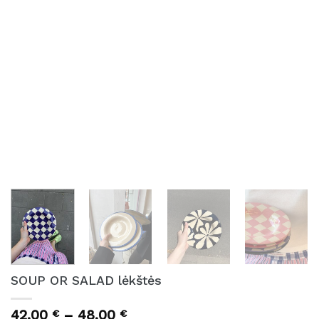
SOUP OR SALAD lėkštės
Price
42,00
–
48,00
€
€