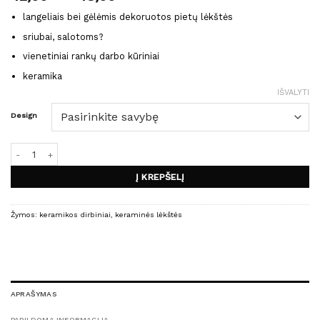
range:
langeliais bei gėlėmis dekoruotos pietų lėkštės
42,00 €
through
sriubai, salotoms?
48,00 €
vienetiniai rankų darbo kūriniai
keramika
IŠVALYTI
Design
produkto kiekis: SOUP OR SALAD lėkštės
Į KREPŠELĮ
Žymos:
keramikos dirbiniai
,
keraminės lėkštės
APRAŠYMAS
PAPILDOMA INFORMACIJA