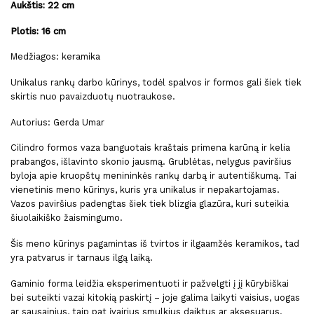
Aukštis: 22 cm
Plotis: 16 cm
Medžiagos: keramika
Unikalus rankų darbo kūrinys, todėl spalvos ir formos gali šiek tiek
skirtis nuo pavaizduotų nuotraukose.
Autorius: Gerda Umar
Cilindro formos vaza banguotais kraštais primena karūną ir kelia
prabangos, išlavinto skonio jausmą. Grublėtas, nelygus paviršius
byloja apie kruopštų menininkės rankų darbą ir autentiškumą. Tai
vienetinis meno kūrinys, kuris yra unikalus ir nepakartojamas.
Vazos paviršius padengtas šiek tiek blizgia glazūra, kuri suteikia
šiuolaikiško žaismingumo.
Šis meno kūrinys pagamintas iš tvirtos ir ilgaamžės keramikos, tad
yra patvarus ir tarnaus ilgą laiką.
Gaminio forma leidžia eksperimentuoti ir pažvelgti į jį kūrybiškai
bei suteikti vazai kitokią paskirtį – joje galima laikyti vaisius, uogas
ar sausainius, taip pat įvairius smulkius daiktus ar aksesuarus.