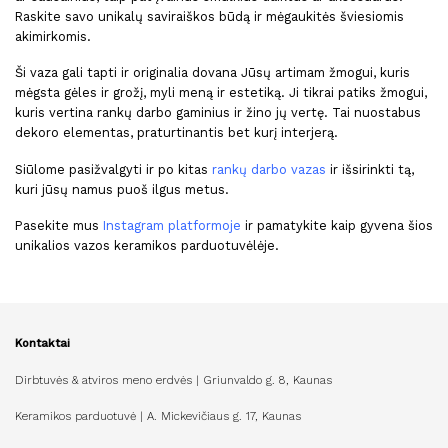
Raskite savo unikalų saviraiškos būdą ir mėgaukitės šviesiomis
akimirkomis.
Ši vaza gali tapti ir originalia dovana Jūsų artimam žmogui, kuris
mėgsta gėles ir grožį, myli meną ir estetiką. Ji tikrai patiks žmogui,
kuris vertina rankų darbo gaminius ir žino jų vertę. Tai nuostabus
dekoro elementas, praturtinantis bet kurį interjerą.
Siūlome pasižvalgyti ir po kitas
rankų darbo vazas
ir išsirinkti tą,
kuri jūsų namus puoš ilgus metus.
Pasekite mus
Instagram platformoje
ir pamatykite kaip gyvena šios
unikalios vazos keramikos parduotuvėlėje.
Kontaktai
Dirbtuvės & atviros meno erdvės | Griunvaldo g. 8, Kaunas
Keramikos parduotuvė | A. Mickevičiaus g. 17, Kaunas