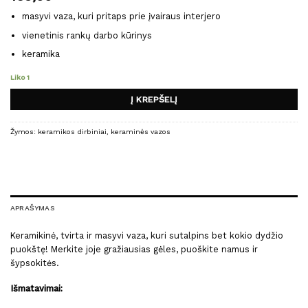
masyvi vaza, kuri pritaps prie įvairaus interjero
vienetinis rankų darbo kūrinys
keramika
Liko 1
Į KREPŠELĮ
Žymos:
keramikos dirbiniai
,
keraminės vazos
APRAŠYMAS
Keramikinė, tvirta ir masyvi vaza, kuri sutalpins bet kokio dydžio
puokštę! Merkite joje gražiausias gėles, puoškite namus ir
šypsokitės.
Išmatavimai: