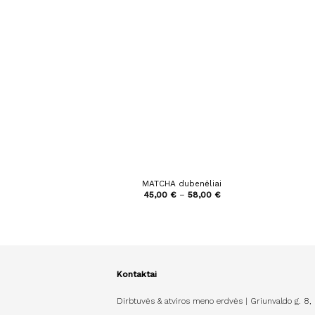
MATCHA dubenėliai
Price
45,00
€
–
58,00
€
range:
45,00 €
through
58,00 €
Kontaktai
Dirbtuvės & atviros meno erdvės | Griunvaldo g. 8,