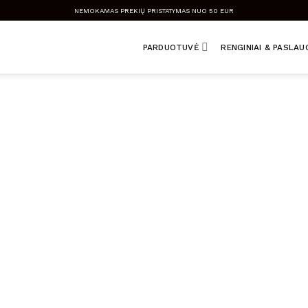
NEMOKAMAS PREKIŲ PRISTATYMAS NUO 50 EUR
PARDUOTUVĖ
RENGINIAI & PASLA