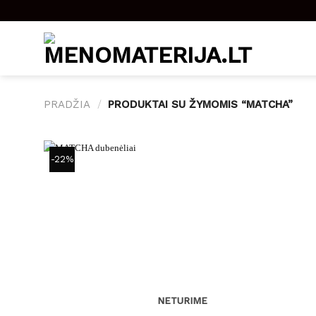
Skip
to
content
PRADŽIA
/
PRODUKTAI SU ŽYMOMIS “MATCHA”
-22%
NETURIME