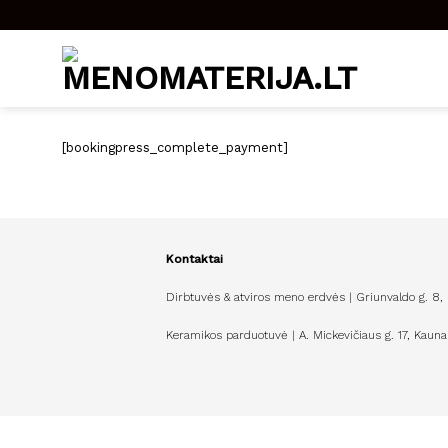
Skip
to
content
[bookingpress_complete_payment]
Kontaktai
Dirbtuvės & atviros meno erdvės | Griunvaldo g. 8,
Keramikos parduotuvė | A. Mickevičiaus g. 17, Kauna