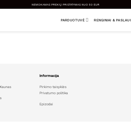
NEMOKAMAS PREKIŲ PRISTATYMAS NUO 50 EUR
PARDUOTUVĖ
RENGINIAI & PASLA
Informacija
 Kaunas
Pirkimo taisyklės
Privatumo politika
s
Epizodai