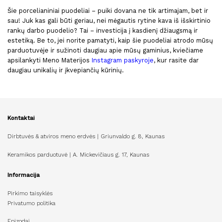
Šie porcelianiniai puodeliai – puiki dovana ne tik artimajam, bet ir
sau! Juk kas gali būti geriau, nei mėgautis rytine kava iš išskirtinio
rankų darbo puodelio? Tai – investicija į kasdienį džiaugsmą ir
estetiką. Be to, jei norite pamatyti, kaip šie puodeliai atrodo mūsų
parduotuvėje ir sužinoti daugiau apie mūsų gaminius, kviečiame
apsilankyti Meno Materijos
Instagram paskyroje
, kur rasite dar
daugiau unikalių ir įkvepiančių kūrinių.
Kontaktai
Dirbtuvės & atviros meno erdvės | Griunvaldo g. 8, Kaunas
Keramikos parduotuvė | A. Mickevičiaus g. 17, Kaunas
Informacija
Pirkimo taisyklės
Privatumo politika
Epizodai