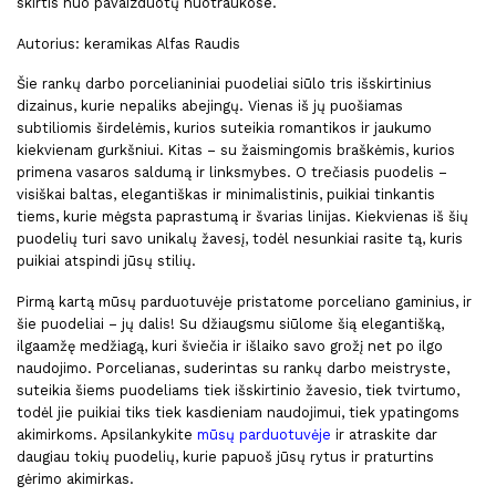
skirtis nuo pavaizduotų nuotraukose.
Autorius: keramikas Alfas Raudis
Šie rankų darbo porcelianiniai puodeliai siūlo tris išskirtinius
dizainus, kurie nepaliks abejingų. Vienas iš jų puošiamas
subtiliomis širdelėmis, kurios suteikia romantikos ir jaukumo
kiekvienam gurkšniui. Kitas – su žaismingomis braškėmis, kurios
primena vasaros saldumą ir linksmybes. O trečiasis puodelis –
visiškai baltas, elegantiškas ir minimalistinis, puikiai tinkantis
tiems, kurie mėgsta paprastumą ir švarias linijas. Kiekvienas iš šių
puodelių turi savo unikalų žavesį, todėl nesunkiai rasite tą, kuris
puikiai atspindi jūsų stilių.
Pirmą kartą mūsų parduotuvėje pristatome porceliano gaminius, ir
šie puodeliai – jų dalis! Su džiaugsmu siūlome šią elegantišką,
ilgaamžę medžiagą, kuri šviečia ir išlaiko savo grožį net po ilgo
naudojimo. Porcelianas, suderintas su rankų darbo meistryste,
suteikia šiems puodeliams tiek išskirtinio žavesio, tiek tvirtumo,
todėl jie puikiai tiks tiek kasdieniam naudojimui, tiek ypatingoms
akimirkoms. Apsilankykite
mūsų parduotuvėje
ir atraskite dar
daugiau tokių puodelių, kurie papuoš jūsų rytus ir praturtins
gėrimo akimirkas.