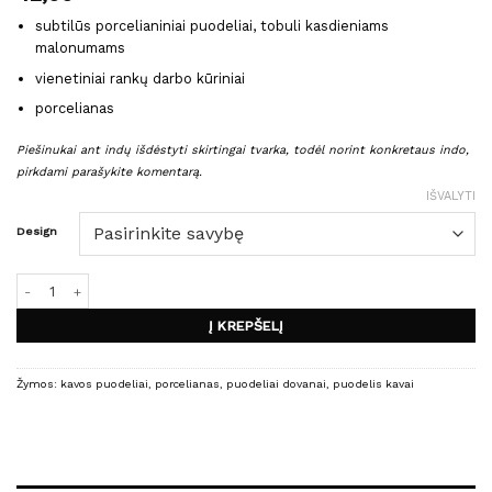
subtilūs porcelianiniai puodeliai, tobuli kasdieniams
malonumams
vienetiniai rankų darbo kūriniai
porcelianas
P
iešinukai ant indų išdėstyti skirtingai tvarka, todėl norint konkretaus indo,
pirkdami parašykite komentarą.
IŠVALYTI
Design
produkto kiekis: GRANDE porcelianiniai puodeliai
Į KREPŠELĮ
Žymos:
kavos puodeliai
,
porcelianas
,
puodeliai dovanai
,
puodelis kavai