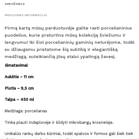
APRAŠYMAS
PAPILDOMA INFORMACIJA
Pirmą kartą mūsų parduotuvėje galite rasti porcelianinius
puodelius, kurie praturtina mūsų kolekciją šviežumu ir
lengvumu! Iki šiol porcelianinių gaminių neturėjome, todėl
su džiaugsmu pristatome šią subtilią ir elegantišką
medžiagą, suteikiančią jūsų stalui ypatingą žavesį.
Išmatavimai:
Aukštis ~ 11 cm
Pl
otis ~ 9,5 cm
Talpa – 450 ml
Medžiaga: porcelianas
Tinka plauti indaplovėje ir šildyti mikrobangų krosnelėje.
Unikalūs rankų darbo kūriniai, todėl spalvos ir formos gali šiek tiek