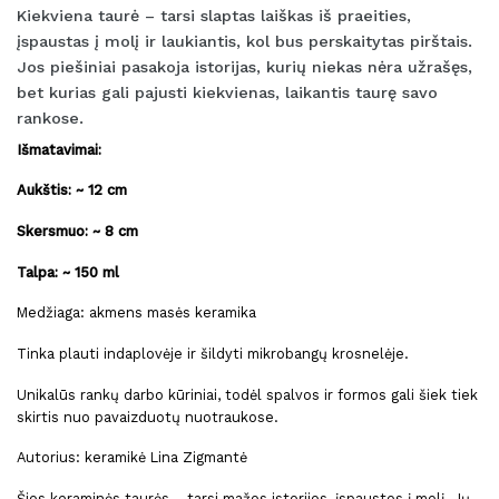
Kiekviena taurė – tarsi slaptas laiškas iš praeities,
įspaustas į molį ir laukiantis, kol bus perskaitytas pirštais.
Jos piešiniai pasakoja istorijas, kurių niekas nėra užrašęs,
bet kurias gali pajusti kiekvienas, laikantis taurę savo
rankose.
Išmatavimai:
Aukštis: ~ 12 cm
Skersmuo: ~ 8 cm
Talpa: ~ 150 ml
Medžiaga: akmens masės keramika
Tinka plauti indaplovėje ir šildyti mikrobangų krosnelėje.
Unikalūs rankų darbo kūriniai, todėl spalvos ir formos gali šiek tiek
skirtis nuo pavaizduotų nuotraukose.
Autorius: keramikė Lina Zigmantė
Šios keraminės taurės – tarsi mažos istorijos, įspaustos į molį. Jų