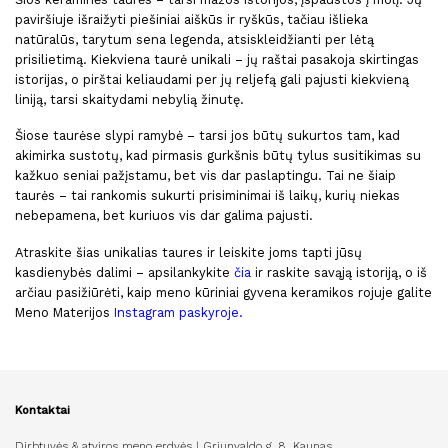
paviršiuje išraižyti piešiniai aiškūs ir ryškūs, tačiau išlieka
natūralūs, tarytum sena legenda, atsiskleidžianti per lėtą
prisilietimą. Kiekviena taurė unikali – jų raštai pasakoja skirtingas
istorijas, o pirštai keliaudami per jų reljefą gali pajusti kiekvieną
liniją, tarsi skaitydami nebylią žinutę.
Šiose taurėse slypi ramybė – tarsi jos būtų sukurtos tam, kad
akimirka sustotų, kad pirmasis gurkšnis būtų tylus susitikimas su
kažkuo seniai pažįstamu, bet vis dar paslaptingu. Tai ne šiaip
taurės – tai rankomis sukurti prisiminimai iš laikų, kurių niekas
nebepamena, bet kuriuos vis dar galima pajusti.
Atraskite šias unikalias taures ir leiskite joms tapti jūsų
kasdienybės dalimi – apsilankykite
čia
ir raskite savąją istoriją, o iš
arčiau pasižiūrėti, kaip meno kūriniai gyvena keramikos rojuje galite
Meno Materijos
Instagram paskyroje
.
Kontaktai
Dirbtuvės & atviros meno erdvės | Griunvaldo g. 8, Kaunas