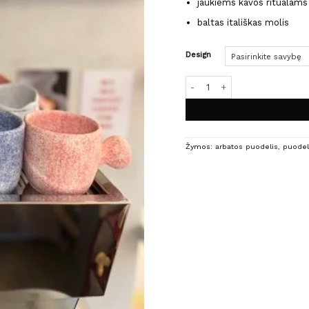
t
jaukiems kavos ritualams
4
baltas itališkas molis
Design
produkto kiekis: DOOR KNOB p
Žymos:
arbatos puodelis
,
puodel