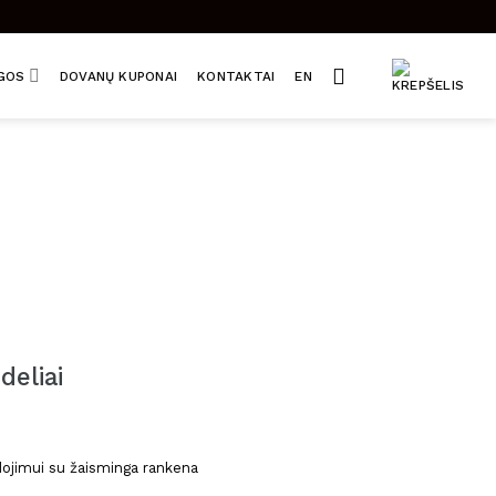
UGOS
DOVANŲ KUPONAI
KONTAKTAI
EN
eliai
rice
ange:
ojimui su žaisminga rankena
6,00 €