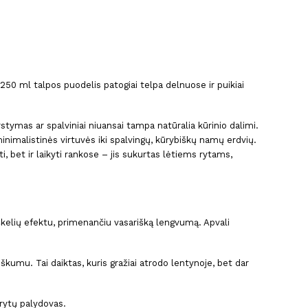
250 ml talpos puodelis patogiai telpa delnuose ir puikiai
stymas ar spalviniai niuansai tampa natūralia kūrinio dalimi.
minimalistinės virtuvės iki spalvingų, kūrybiškų namų erdvių.
 bet ir laikyti rankose – jis sukurtas lėtiems rytams,
taškelių efektu, primenančiu vasarišką lengvumą. Apvali
škumu. Tai daiktas, kuris gražiai atrodo lentynoje, bet dar
 rytų palydovas.