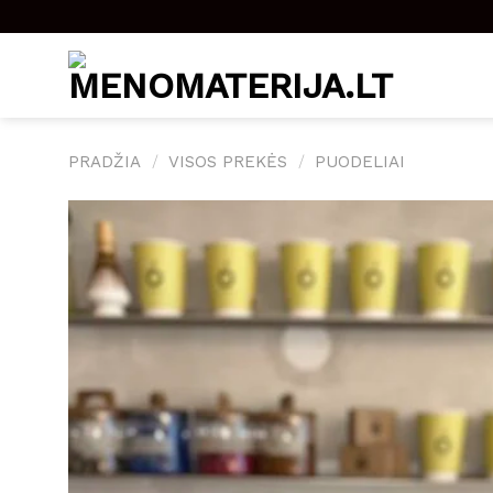
Skip
to
content
PRADŽIA
/
VISOS PREKĖS
/
PUODELIAI