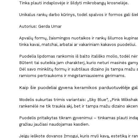
Tinka plauti indaplovėje ir šildyti mikrobangų krosnelėje.
Unikalus rankų darbo kūrinys, todėl spalvos ir formos gali ši
Autorius: Gerda Umar
Apvalių formų, žaismingos nuotaikos ir rankų šilumos kupinas 
tinka kavai, matchai, arbatai ar vakariniam kakavos puodeliui.
Puodelia lipdomas rankomis iš balto itališko molio, todėl nėr
Būtent tai suteikia jam charakterį, kurio neturi masinės gamyb
Dėl savo minkštų formų ir subtilaus dizaino jis tampa mažu ak
ramioms pertraukoms ir mėgstamiausiems gėrimams.
Kaip šie puodeliai gyvena keramikos parduotuvėlėje ga
Modelis sukurtas trimis variantais: „Sky Blue“, „Pink Milkshak
rankenėlė ne tik traukia akį, bet ir tampa mažu dizaino akcent
Puodelis pritaikytas tikram gyvenimui – tinkamas plauti indap
gražiau jaučiasi naudojamas kasdien.
Jeigu ieškote dovanos žmogui, kuris myli kavą, estetiką ir ra