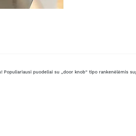
 Populiariausi puodeliai su „door knob“ tipo rankenėlėmis su