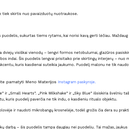
ek tiek skirtis nuo pavaizduotų nuotraukose.
puodelis, sukurtas tiems rytams, kai norisi kavą gerti lėčiau. Maždaug 
a dviejų visiškai vienodų – lengvi formos netobulumai, glazūros pasiskir
os indai. Šis puodelis lengvai prisitaiko prie skirtingų interjerų – nuo 
centu, kuris kasdienai suteikia jaukumo. Puodelį malonu ne tik naudoti,
lite pamatyti Meno Materijos
Instagram paskyroje
.
e“ ir „Small Hearts“. „Pink Milkshake“ ir „Sky Blue“ išsiskiria švelniu 
u, kuris puodelį paverčia ne tik indu, o kasdieniu ritualo objektu.
lovėje ir naudoti mikrobangų krosnelėje, todėl grožis čia dera su prakti
nkų darbą – šis puodelis tampa daugiau nei puodeliu. Tai mažas, jaukus