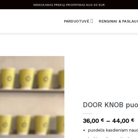
NEMOKAMAS PREKIŲ PRISTATYMAS NUO 50 EUR
PARDUOTUVĖ
RENGINIAI & PASLA
DOOR KNOB puod
P
36,00
€
–
44,00
€
r
puodelis kasdieniam naud
3