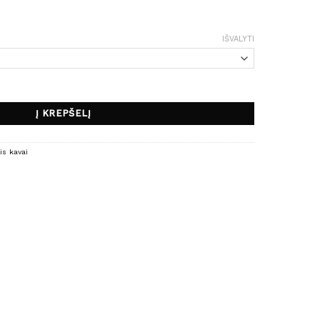
hrough
4,00 €
IŠVALYTI
uodeliai
Į KREPŠELĮ
is kavai