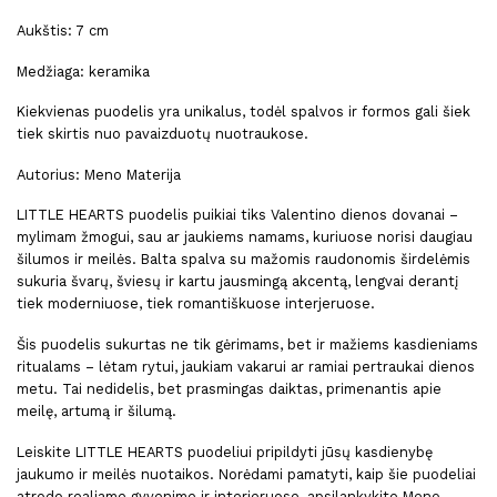
Aukštis: 7 cm
Medžiaga: keramika
Kiekvienas puodelis yra unikalus, todėl spalvos ir formos gali šiek
tiek skirtis nuo pavaizduotų nuotraukose.
Autorius: Meno Materija
LITTLE HEARTS puodelis puikiai tiks Valentino dienos dovanai –
mylimam žmogui, sau ar jaukiems namams, kuriuose norisi daugiau
šilumos ir meilės. Balta spalva su mažomis raudonomis širdelėmis
sukuria švarų, šviesų ir kartu jausmingą akcentą, lengvai derantį
tiek moderniuose, tiek romantiškuose interjeruose.
Šis puodelis sukurtas ne tik gėrimams, bet ir mažiems kasdieniams
ritualams – lėtam rytui, jaukiam vakarui ar ramiai pertraukai dienos
metu. Tai nedidelis, bet prasmingas daiktas, primenantis apie
meilę, artumą ir šilumą.
Leiskite LITTLE HEARTS puodeliui pripildyti jūsų kasdienybę
jaukumo ir meilės nuotaikos. Norėdami pamatyti, kaip šie
puodeliai
atrodo realiame gyvenime ir interjeruose, apsilankykite
Meno