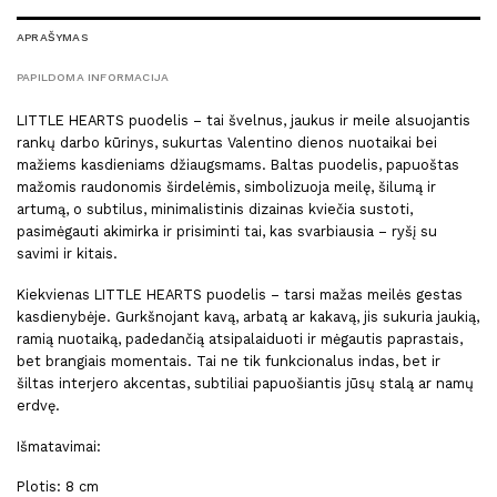
APRAŠYMAS
PAPILDOMA INFORMACIJA
LITTLE HEARTS puodelis – tai švelnus, jaukus ir meile alsuojantis
rankų darbo kūrinys, sukurtas Valentino dienos nuotaikai bei
mažiems kasdieniams džiaugsmams. Baltas puodelis, papuoštas
mažomis raudonomis širdelėmis, simbolizuoja meilę, šilumą ir
artumą, o subtilus, minimalistinis dizainas kviečia sustoti,
pasimėgauti akimirka ir prisiminti tai, kas svarbiausia – ryšį su
savimi ir kitais.
Kiekvienas LITTLE HEARTS puodelis – tarsi mažas meilės gestas
kasdienybėje. Gurkšnojant kavą, arbatą ar kakavą, jis sukuria jaukią,
ramią nuotaiką, padedančią atsipalaiduoti ir mėgautis paprastais,
bet brangiais momentais. Tai ne tik funkcionalus indas, bet ir
šiltas interjero akcentas, subtiliai papuošiantis jūsų stalą ar namų
erdvę.
Išmatavimai:
Plotis: 8 cm