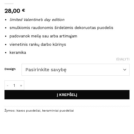
28,00
€
limited Valentine’s day edition
smulkiomis raudonomis širdelėmis dekoruotas puodelis
padovanok meilę sau arba artimąjam
vienetinis rankų darbo kūrinys
keramika
IŠVALYTI
Design
produkto kiekis: LITTLE HEARTS puodelis
Į KREPŠELĮ
Žymos:
kavos puodeliai
,
keraminiai puodeliai