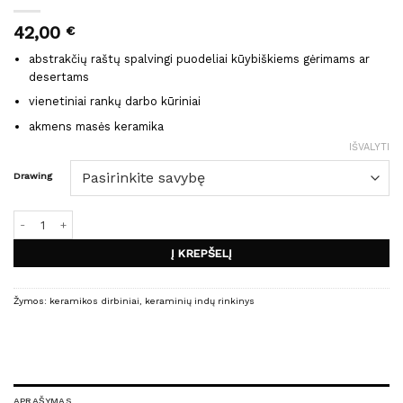
42,00
€
abstrakčių raštų spalvingi puodeliai kūybiškiems gėrimams ar
desertams
vienetiniai rankų darbo kūriniai
akmens masės keramika
IŠVALYTI
Drawing
produkto kiekis: CHEAT DAY(S) dideli puodeliai ant kojelės
Į KREPŠELĮ
Žymos:
keramikos dirbiniai
,
keraminių indų rinkinys
APRAŠYMAS