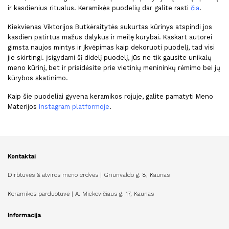
ir kasdienius ritualus. Keramikės puodelių dar galite rasti
čia
.
Kiekvienas Viktorijos Butkėraitytės sukurtas kūrinys atspindi jos
kasdien patirtus mažus dalykus ir meilę kūrybai.
Kaskart autorei
gimsta naujos mintys ir įkvėpimas kaip dekoruoti puodelį, tad visi
jie skirtingi.
Įsigydami šį
didelį
puodelį
, jūs ne tik gausite unikalų
meno kūrinį, bet ir prisidėsite prie vietinių menininkų rėmimo bei jų
kūrybos skatinimo
.
Kaip šie puodeliai gyvena keramikos rojuje, galite pamatyti Meno
Materijos
Instagram platformoje
.
Kontaktai
Dirbtuvės & atviros meno erdvės | Griunvaldo g. 8, Kaunas
Keramikos parduotuvė | A. Mickevičiaus g. 17, Kaunas
Informacija