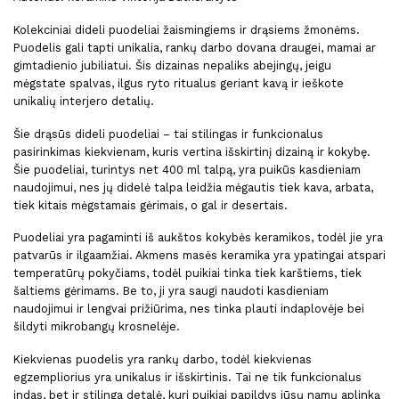
Kolekciniai
dideli puodeliai
žaismingiems ir drąsiems žmonėms.
Puodelis gali tapti unikalia, rankų darbo dovana draugei, mamai ar
gimtadienio jubiliatui. Šis dizainas nepaliks abejingų, jeigu
mėgstate spalvas, ilgus ryto ritualus geriant kavą ir ieškote
unikalių interjero detalių.
Šie drąsūs
dideli puodelia
i – tai stilingas ir funkcionalus
pasirinkimas kiekvienam, kuris vertina išskirtinį dizainą ir kokybę.
Šie puodeliai, turintys net 400 ml talpą, yra puikūs kasdieniam
naudojimui, nes jų didelė talpa leidžia mėgautis tiek kava, arbata,
tiek kitais mėgstamais gėrimais, o gal ir desertais.
Puodeliai yra pagaminti iš aukštos kokybės keramikos, todėl jie yra
patvarūs ir ilgaamžiai.
Akmens masės keramika yra ypatingai atspari
temperatūrų pokyčiams, todėl puikiai tinka tiek karštiems, tiek
šaltiems gėrimams. Be to, ji yra saugi naudoti kasdieniam
naudojimui ir lengvai prižiūrima, nes tinka plauti indaplovėje bei
šildyti mikrobangų krosnelėje.
Kiekvienas puodelis yra rankų darbo, todėl kiekvienas
egzempliorius yra unikalus ir išskirtinis. Tai ne tik funkcionalus
indas, bet ir stilinga detalė, kuri puikiai papildys jūsų namų aplinką