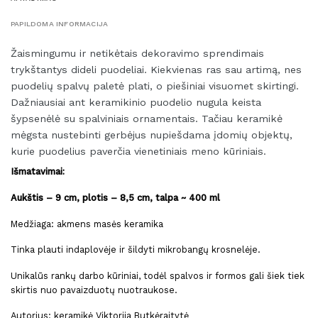
PAPILDOMA INFORMACIJA
Žaismingumu ir netikėtais dekoravimo sprendimais
trykštantys
dideli puodeliai
. Kiekvienas ras sau artimą, nes
puodelių spalvų paletė plati, o piešiniai visuomet skirtingi.
Dažniausiai ant keramikinio puodelio nugula keista
šypsenėlė su spalviniais ornamentais. Tačiau keramikė
mėgsta nustebinti gerbėjus nupiešdama įdomių objektų,
kurie puodelius paverčia vienetiniais meno kūriniais.
Išmatavimai:
Aukštis – 9 cm, plotis – 8,5 cm, talpa ~ 400 ml
Medžiaga: akmens masės keramika
Tinka plauti indaplovėje ir šildyti mikrobangų krosnelėje.
Unikalūs rankų darbo kūriniai, todėl spalvos ir formos gali šiek tiek
skirtis nuo pavaizduotų nuotraukose.
Autorius: keramikė Viktorija Butkėraitytė