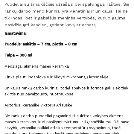
Puodeliai su šmaikščiais užrašais bei spalvingais raštais.
Šie
rankų darbo meno kūriniai yra vienetiniai ir unikalūs.
Tai ne
tik indas, bet ir gabalėlis meninės vertybės, kuriuo galima
pasidžiaugti kasdien
, geriant kavą ar arbatą.
Išmatavimai:
Puodelis: aukštis – 7 cm, plotis – 8 cm
Talpa – 300 ml
Medžiaga: akmens masės keramika
Tinka plauti indaplovėje ir šildyti mikrobangų krosnelėje.
Unikalūs rankų darbo kūriniai, todėl spalvos ir formos gali šiek tiek
skirtis nuo pavaizduotų nuotraukose.
Autorius: keramikė Viktorija Arlauskė
Šie rankų darbo puodeliai pagaminti iš aukštos kokybės akmens
masės keramikos, kuri pasižymi tvirtumu ir ilgaamžiškumu. Dėl savo
savybių keramika puikiai atlaiko temperatūrų svyravimus, todėl
puodelis yra tinkamas tiek karštiems rytiniams gėrimams, tiek