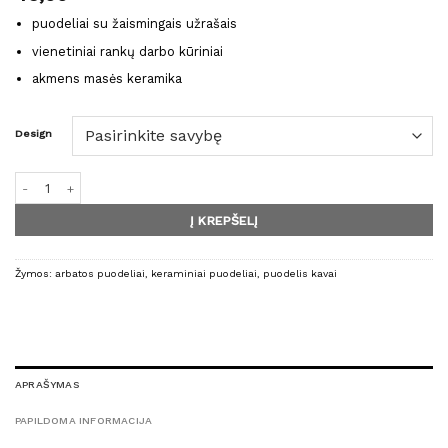
puodeliai su žaismingais užrašais
vienetiniai rankų darbo kūriniai
akmens masės keramika
Design
produkto kiekis: BUBBLE puodelis
Į KREPŠELĮ
Žymos:
arbatos puodeliai
,
keraminiai puodeliai
,
puodelis kavai
APRAŠYMAS
PAPILDOMA INFORMACIJA