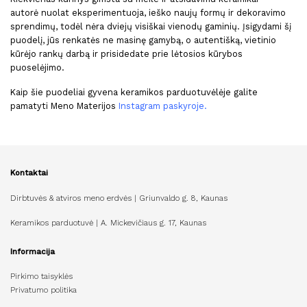
autorė nuolat eksperimentuoja, ieško naujų formų ir dekoravimo
sprendimų, todėl nėra dviejų visiškai vienodų gaminių. Įsigydami šį
puodelį, jūs renkatės ne masinę gamybą, o autentišką, vietinio
kūrėjo rankų darbą ir prisidedate prie lėtosios kūrybos
puoselėjimo.
Kaip šie puodeliai gyvena keramikos parduotuvėlėje galite
pamatyti Meno Materijos
Instagram paskyroje
.
Kontaktai
Dirbtuvės & atviros meno erdvės | Griunvaldo g. 8, Kaunas
Keramikos parduotuvė | A. Mickevičiaus g. 17, Kaunas
Informacija
Pirkimo taisyklės
Privatumo politika