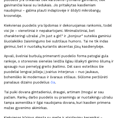
gaivinančiai kavai su ledukais. Jis pritaikytas kasdieniam
naudojimui – galima plauti indaplovėje ir šildyti mikrobangų
krosnelėje.
Kiekvienas puodelis yra lipdomas ir dekoruojamas rankomis, todėl
visi jie – vienetiniai ir nepakartojami. Minimalistiniai, bet
charakteringi užrašai „i’m just a girl“ ir „bonjour“ suteikia gaminiui
šiuolaikiško žaismingumo bei subtilaus humoro. Tai ne tik indas
gėrimui, bet ir nuotaiką kuriantis akcentas jūsų kasdienybėje.
Apvali, švelniai burbulą primenanti puodelio forma patogiai gula
rankoje, o storesnės sienelės leidžia ilgiau išlaikyti gėrimo šilumą ir
apsaugo nuo pernelyg greito įkaitimo. Dėl savo estetikos šie
puodeliai lengvai įsilieja į įvairius interjerus – nuo jaukaus,
bohemiško iki modernaus ir švaraus stiliaus.
Siūlome peržiūrėti
panašaus dizaino puodelius
čia
.
Tai puiki dovana gimtadieniui, draugei, artimam žmogui ar sau
pačiam. Rankų darbo puodelis su prasmingu ar nuotaikingu užrašu
tampa asmeniška ir ilgai naudojama dovana, kuri kasdien primena
mažas gyvenimo akimirkas.
Kiekvienas kūrinys gimsta su meile ir atsidavimu keramikai –