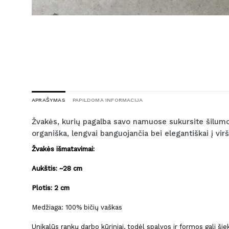
APRAŠYMAS
PAPILDOMA INFORMACIJA
Žvakės, kurių pagalba savo namuose sukursite šilumos 
organiška, lengvai banguojančia bei elegantiškai į vir
Žvakės išmatavimai:
Aukštis: ~28 cm
Plotis: 2 cm
Medžiaga: 100% bičių vaškas
Unikalūs rankų darbo kūriniai, todėl spalvos ir formos gali ši