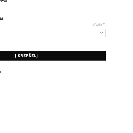
orma
as
IŠVALYTI
ės
Į KREPŠELĮ
s