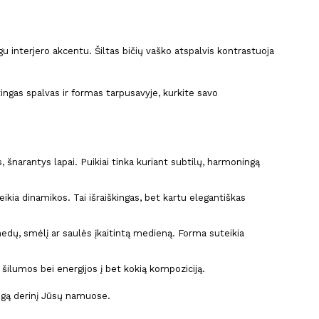
ngu interjero akcentu. Šiltas bičių vaško atspalvis kontrastuoja
rtingas spalvas ir formas tarpusavyje, kurkite savo
, šnarantys lapai. Puikiai tinka kuriant subtilų, harmoningą
eikia dinamikos. Tai išraiškingas, bet kartu elegantiškas
medų, smėlį ar saulės įkaitintą medieną. Forma suteikia
šilumos bei energijos į bet kokią kompoziciją.
lingą derinį Jūsų namuose.