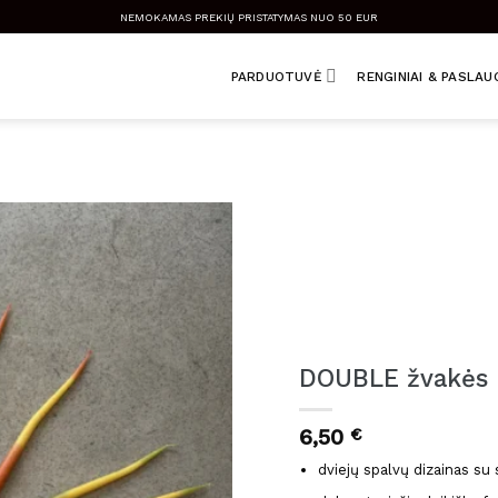
NEMOKAMAS PREKIŲ PRISTATYMAS NUO 50 EUR
PARDUOTUVĖ
RENGINIAI & PASLA
DOUBLE žvakės
6,50
€
dviejų spalvų dizainas su 