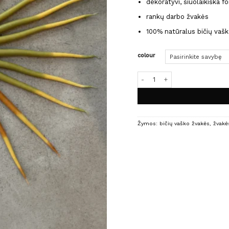
dekoratyvi, šiuolaikiška f
rankų darbo žvakės
100% natūralus bičių vašk
colour
produkto kiekis: DOUBLE žvak
Žymos:
bičių vaško žvakės
,
žvakė