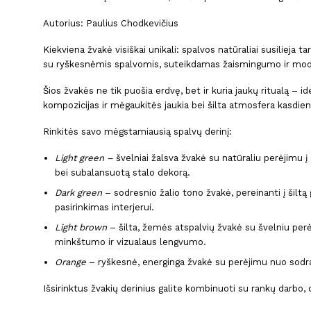
Autorius: Paulius Chodkevičius
Kiekviena žvakė visiškai unikali: spalvos natūraliai susilieja 
su ryškesnėmis spalvomis, suteikdamas žaismingumo ir mo
Šios žvakės ne tik puošia erdvę, bet ir kuria jaukų ritualą – i
kompozicijas ir mėgaukitės jaukia bei šilta atmosfera kasdien
Rinkitės savo mėgstamiausią spalvų derinį:
Light green –
švelniai žalsva žvakė su natūraliu perėjimu į 
bei subalansuotą stalo dekorą.
Dark green
– sodresnio žalio tono žvakė, pereinanti į šiltą 
pasirinkimas interjerui.
Light brown
– šilta, žemės atspalvių žvakė su švelniu perė
minkštumo ir vizualaus lengvumo.
Orange
– ryškesnė, energinga žvakė su perėjimu nuo sodraus
Išsirinktus žvakių derinius galite kombinuoti su rankų darbo,