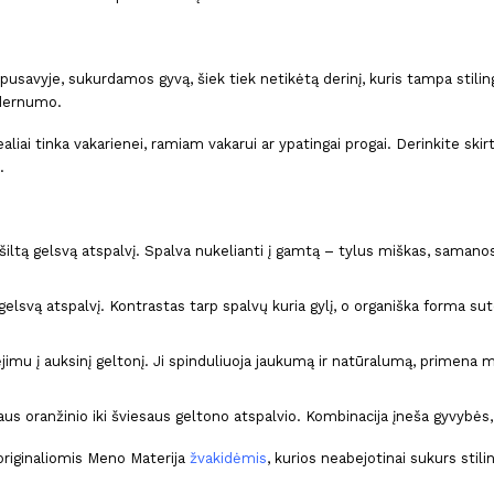
tarpusavyje, sukurdamos gyvą, šiek tiek netikėtą derinį, kuris tampa stili
dernumo.
dealiai tinka vakarienei, ramiam vakarui ar ypatingai progai. Derinkite ski
.
šiltą gelsvą atspalvį. Spalva nukelianti į gamtą – tylus miškas, samanos
gelsvą atspalvį. Kontrastas tarp spalvų kuria gylį, o organiška forma sut
jimu į auksinį geltonį. Ji spinduliuoja jaukumą ir natūralumą, primena 
 oranžinio iki šviesaus geltono atspalvio. Kombinacija įneša gyvybės, 
 originaliomis Meno Materija
žvakidėmis
, kurios neabejotinai sukurs sti